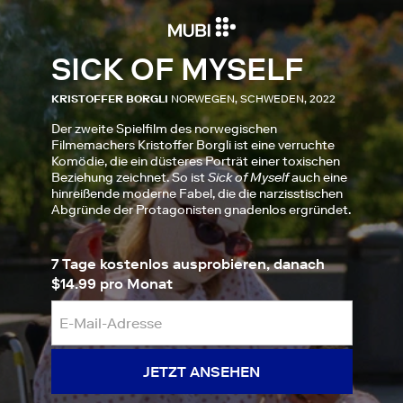
SICK OF MYSELF
KRISTOFFER BORGLI
NORWEGEN, SCHWEDEN, 2022
Der zweite Spielfilm des norwegischen
Filmemachers Kristoffer Borgli ist eine verruchte
Komödie, die ein düsteres Porträt einer toxischen
Beziehung zeichnet. So ist
Sick of Myself
auch eine
hinreißende moderne Fabel, die die narzisstischen
Abgründe der Protagonisten gnadenlos ergründet.
7 Tage kostenlos ausprobieren, danach
$14.99 pro Monat
JETZT ANSEHEN