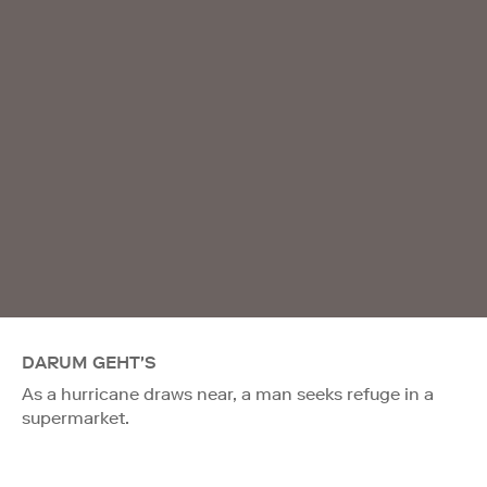
DARUM GEHT'S
As a hurricane draws near, a man seeks refuge in a
supermarket.