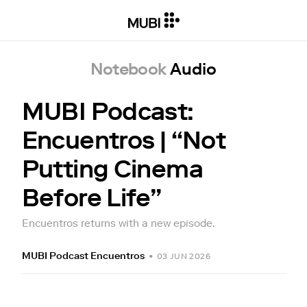
Notebook
Audio
MUBI Podcast:
Encuentros | “Not
Putting Cinema
Before Life”
Encuentros returns with a new episode.
MUBI Podcast Encuentros
•
03 JUN 2026