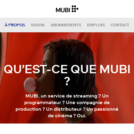
À PROPOS
VISION
ABONNEMENTS
EMPLOIS
CONTACT
QU'EST-CE QUE MUBI
?
MUBI, un service de streaming ? Un
programmateur ? Une compagnie de
production ? Un distributeur ? Un passionné
de cinéma ? Oui.