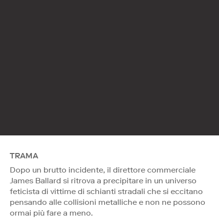
TRAMA
Dopo un brutto incidente, il direttore commerciale
James Ballard si ritrova a precipitare in un universo
feticista di vittime di schianti stradali che si eccitano
pensando alle collisioni metalliche e non ne possono
ormai più fare a meno.