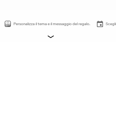
Personalizza il tema e il messaggio del regalo.
Scegli
I
NTE
lm, quando vuoi.
vo, ovunque.