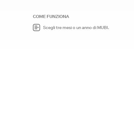
COME FUNZIONA
Scegli tre mesi o un anno di MUBI.
GUARDA BELLISSIM
FILM ACCURATAME
SELEZIONATI.
Guarda o scarica tutti i nostri fi
Su qualsiasi schermo o dispositi