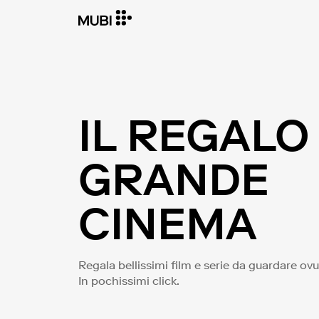
IL REGALO
GRANDE
CINEMA
Regala bellissimi film e serie da guardare o
In pochissimi click.