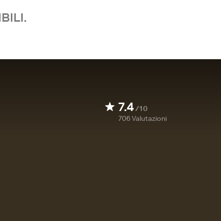
BILI.
7.4
/10
706
Valutazioni