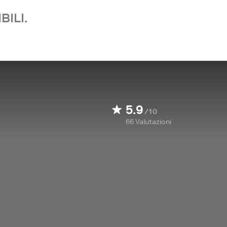
BILI.
5.9
/10
66
Valutazioni