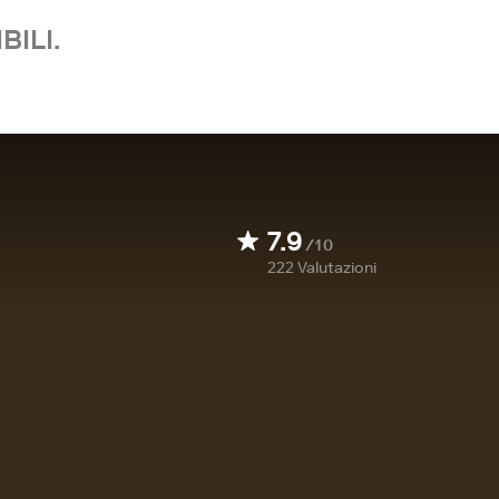
BILI.
7.9
/10
222
Valutazioni