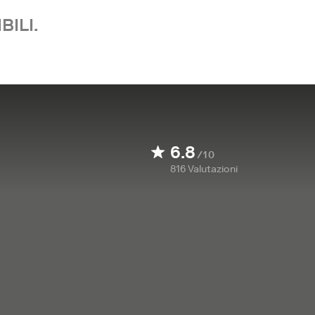
BILI.
6.8
/10
816
Valutazioni