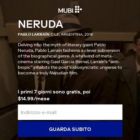
NERUDA
PABLO LARRAÍN
CILE, ARGENTINA, 2016
Delving into the myth of literary giant Pablo
Neruda, Pablo Larraín fashions a clever subversion
of the biographical genre. A whirlwind of meta-
cinema starring Gael Garcia Bernal, Larraín’s “anti-
biopic” inhabits the poet’s idiosyncratic universe to
become a truly
Nerudian
film.
I primi 7 giorni sono gratis, poi
$14.99/mese
GUARDA SUBITO