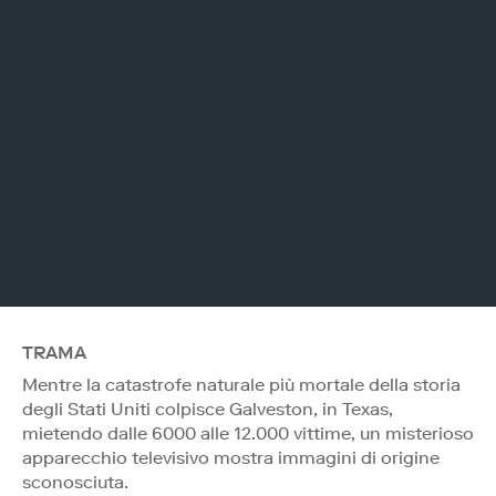
TRAMA
Mentre la catastrofe naturale più mortale della storia
degli Stati Uniti colpisce Galveston, in Texas,
mietendo dalle 6000 alle 12.000 vittime, un misterioso
apparecchio televisivo mostra immagini di origine
sconosciuta.