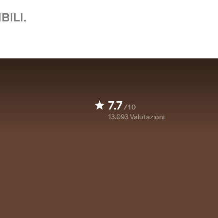
BILI.
7.7
/10
13.093
Valutazioni