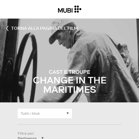
TORNA ALLA PAGINA DEL FILM
CAST E TROUPE
CHANGE IN THE
MARITIMES
Filtra per
: