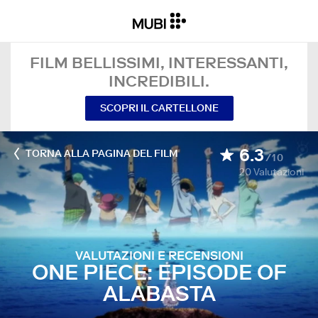
FILM BELLISSIMI, INTERESSANTI,
INCREDIBILI.
SCOPRI IL CARTELLONE
6.3
TORNA ALLA PAGINA DEL FILM
/10
20
Valutazioni
VALUTAZIONI E RECENSIONI
ONE PIECE: EPISODE OF
ALABASTA