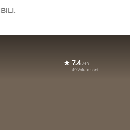
BILI.
7.4
/10
49
Valutazioni