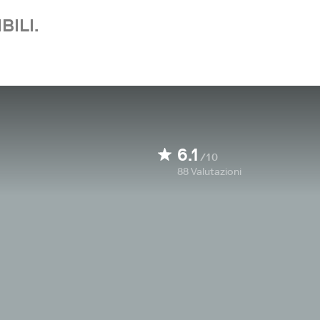
BILI.
6.1
/10
88
Valutazioni