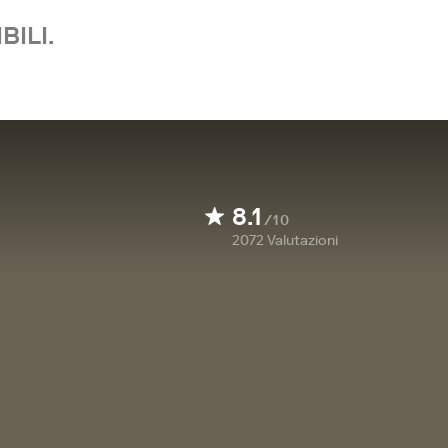
BILI.
8.1
/10
2072
Valutazioni