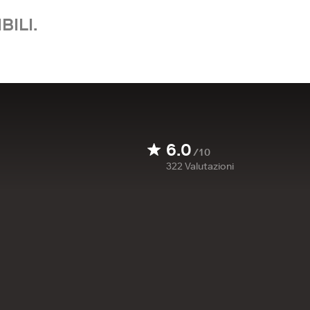
BILI.
6.0
/10
322
Valutazioni