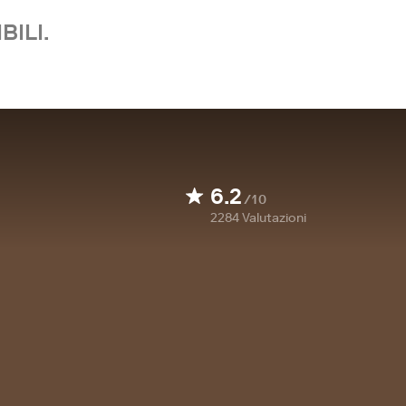
BILI.
6.2
/10
2284
Valutazioni