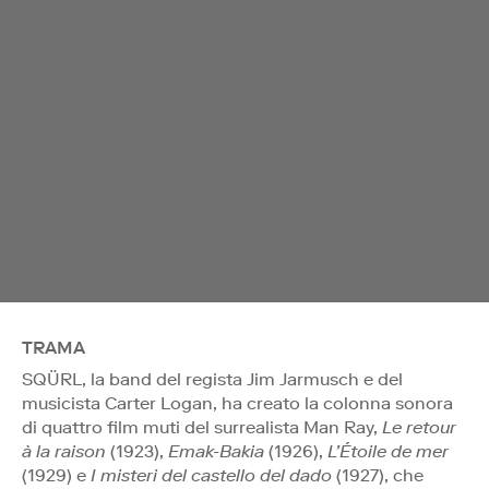
TRAMA
SQÜRL, la band del regista Jim Jarmusch e del
musicista Carter Logan, ha creato la colonna sonora
di quattro film muti del surrealista Man Ray,
Le retour
à la raison
(1923),
Emak-Bakia
(1926),
L’Étoile de mer
(1929) e
I misteri del castello del dado
(1927), che