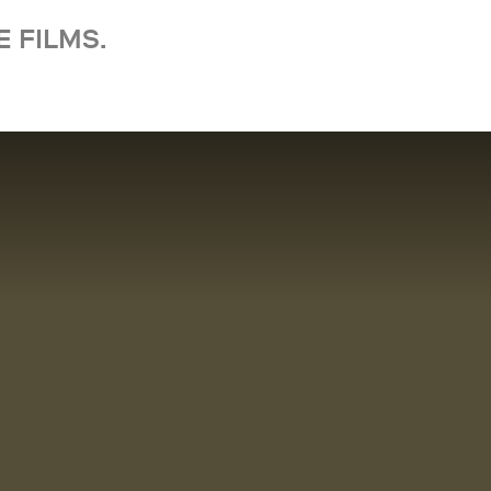
 FILMS.