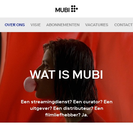
OVER ONS
VISIE
ABONNEMENTEN
VACATURES
CONTACT
WAT IS MUBI
Een streamingdienst? Een curator? Een
uitgever? Een distributeur? Een
filmliefhebber? Ja.