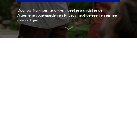
Door op '
Nu kijken
te klikken, geef je aan dat je de
Algemene voorwaarden
en
Privacy
hebt gelezen en ermee
akkoord gaat.