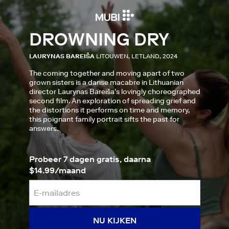
DROWNING DRY
LAURYNAS BAREIŠA
LITOUWEN, LETLAND, 2024
The coming together and moving apart of two
grown sisters is a danse macabre in Lithuanian
director Laurynas Bareiša’s lovingly choreographed
second film. An exploration of spreading grief and
the distortions it performs on time and memory,
this poignant family portrait sifts the past for
answers.
Probeer 7 dagen gratis, daarna
$14.99/maand
NU KIJKEN