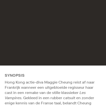
SYNOPSIS
Hong Kong actie-diva Maggie Cheung reist af naar
Frankrijk wanneer een uitgebloeide regisseur haar
cast in een remake van de stille klassieker
Les
Vampires
. Gekleed in een rubber catsuit en zonder
enige kennis van de Franse taal, belandt Cheung