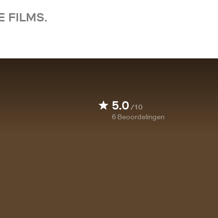
 FILMS.
5.0
/10
6
Beoordelingen