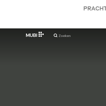
PRACHT