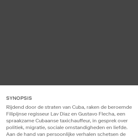
SYNOPSIS
Rijdend door de straten van Cuba, raken de beroemde
Filipijnse regisseur Lav Diaz en Gustavo Flecha, een
spraakzame Cubaanse taxichauffeur, in gesprek over
politiek, migratie, sociale omstandigheden en liefde.
Aan de hand van persoonlijke verhalen schetsen de