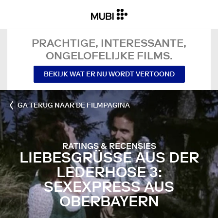
PRACHTIGE, INTERESSANTE,
ONGELOFELIJKE FILMS.
BEKIJK WAT ER NU WORDT VERTOOND
GA TERUG NAAR DE FILMPAGINA
RATINGS & RECENSIES
LIEBESGRÜSSE AUS DER L
EDERHOSE 3: S
EXEXPRESS AUS O
BERBAYERN