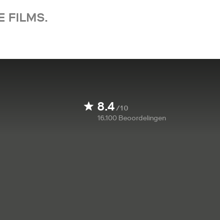
 FILMS.
8.4
/10
16.100
Beoordelingen