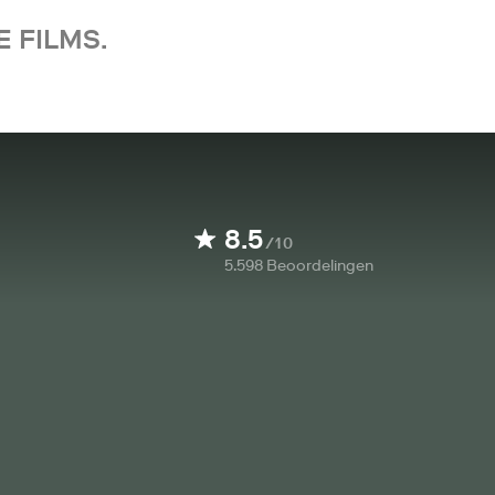
 FILMS.
8.5
/10
5.598
Beoordelingen