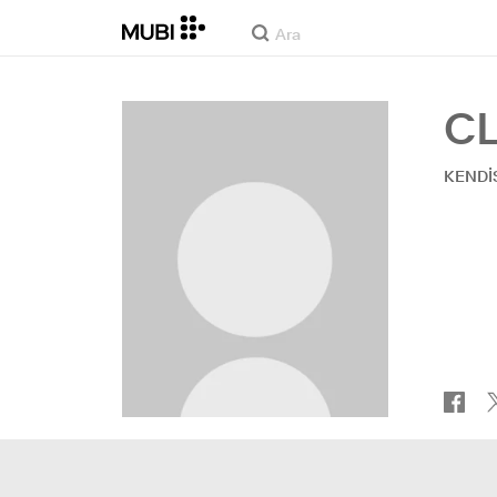
C
KENDI