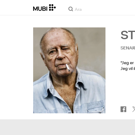
S
SENAR
“Jeg er
Jeg vil