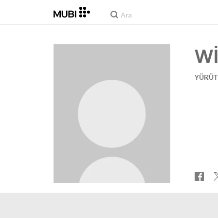
WI
YÜRÜT