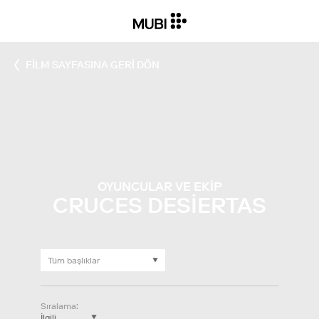
FILM SAYFASINA GERI DÖN
OYUNCULAR VE EKIP
CRUCES DESIERTAS
Sıralama
: