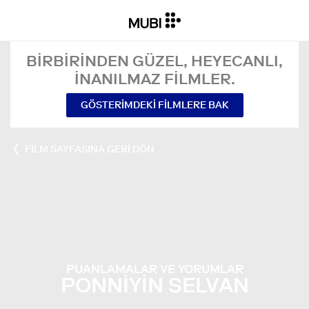
BIRBIRINDEN GÜZEL, HEYECANLI,
INANILMAZ FILMLER.
GÖSTERIMDEKI FILMLERE BAK
FILM SAYFASINA GERI DÖN
PUANLAMALAR VE YORUMLAR
PONNIYIN SELVAN