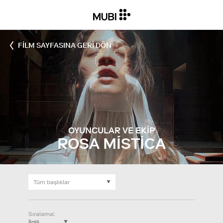
FILM SAYFASINA GERI DÖN
OYUNCULAR VE EKIP
ROSA MÍSTICA
Sıralama
: