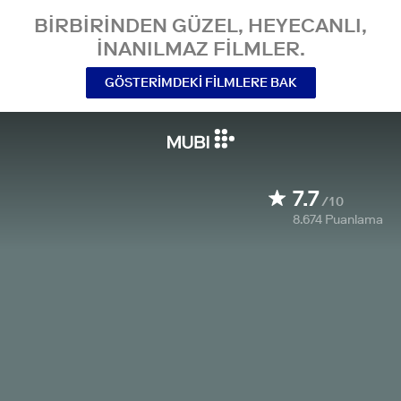
BIRBIRINDEN GÜZEL, HEYECANLI,
INANILMAZ FILMLER.
GÖSTERIMDEKI FILMLERE BAK
7.7
/10
8.674
Puanlama