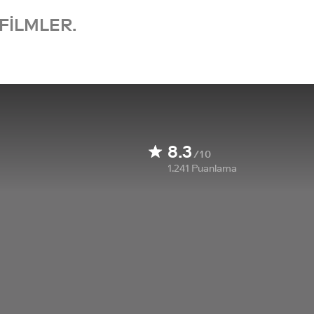
FILMLER.
8.3
/10
1.241
Puanlama