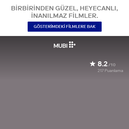
BIRBIRINDEN GÜZEL, HEYECANLI,
INANILMAZ FILMLER.
GÖSTERIMDEKI FILMLERE BAK
8.2
/10
217
Puanlama