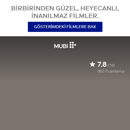
BIRBIRINDEN GÜZEL, HEYECANLI,
INANILMAZ FILMLER.
GÖSTERIMDEKI FILMLERE BAK
7.8
/10
863
Puanlama