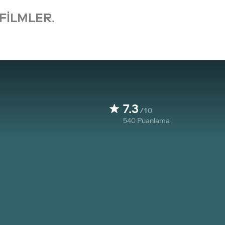
FILMLER.
7.3
/10
540
Puanlama