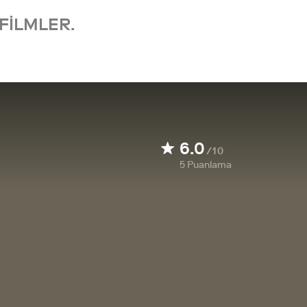
FILMLER.
6.0
/10
5
Puanlama