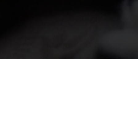
Chi siamo
Modi per guardare
Aiuto
Abbonamenti
Studenti