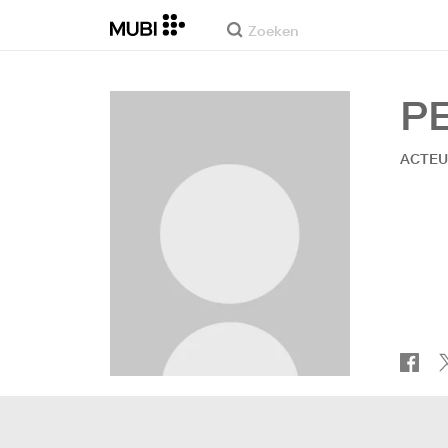
P
ACTE