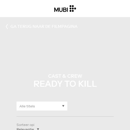
GA TERUG NAAR DE FILMPAGINA
CAST & CREW
READY TO KILL
Sorteer op
: